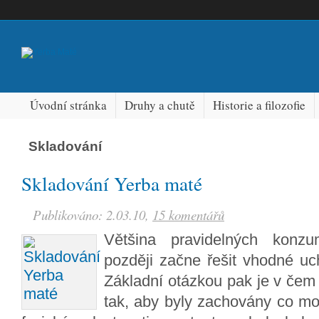
Úvodní stránka
Druhy a chutě
Historie a filozofie
Skladování
Skladování Yerba maté
Publikováno: 2.03.10,
15 komentářů
Většina pravidelných konzu
později začne řešit vhodné u
Základní otázkou pak je v čem
tak, aby byly zachovány co mo