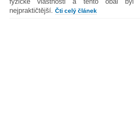
fyzické vlastnosti a tento obal by
nejpraktičtější.
Čti celý článek