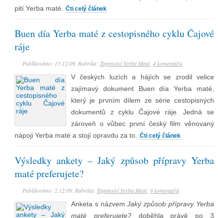
pití Yerba maté.
Čti celý článek
Buen día Yerba maté z cestopisného cyklu Čajové
ráje
Publikováno: 15.12.09, Rubrika:
Tajemství Yerba Maté
,
4 komentářů
V českých luzích a hájích se zrodil velice
zajímavý dokument Buen día Yerba maté,
který je prvním dílem ze série cestopisných
dokumentů z cyklu Čajové ráje. Jedná se
zároveň o vůbec první český film věnovaný
nápoji Yerba maté a stojí opravdu za to.
Čti celý článek
Výsledky ankety – Jaký způsob přípravy Yerba
maté preferujete?
Publikováno: 2.12.09, Rubrika:
Tajemství Yerba Maté
,
9 komentářů
Anketa s názvem
Jaký způsob přípravy Yerba
maté preferujete?
doběhla právě po 3