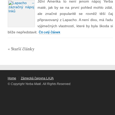
Jižní Amerika to není jenom nápoj Yerba
maté, jak by se na první pohled mohlo zdát,
ale značné popularitě se rovněž těší čaj
připravovaný z Lapacho. A není divu, má řadu
výjimečných vlastností, které by byla škoda si
blíže nepředstavit.
Čti celý článek
« Starší články
Home
Zámecká čajovna LAJA
© Copyright Yerba Maté. All Rights Reserved.