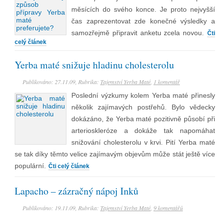
měsících do svého konce. Je proto nejvyšší
čas zaprezentovat zde konečné výsledky a
samozřejmě připravit anketu zcela novou.
Čti
celý článek
Yerba maté snižuje hladinu cholesterolu
Publikováno: 27.11.09, Rubrika:
Tajemství Yerba Maté
,
1 komentář
Poslední výzkumy kolem Yerba maté přinesly
několik zajímavých postřehů. Bylo vědecky
dokázáno, že Yerba maté pozitivně působí při
arterioskleróze a dokáže tak napomáhat
snižování cholesterolu v krvi. Pití Yerba maté
se tak díky těmto velice zajímavým objevům může stát ještě více
populární.
Čti celý článek
Lapacho – zázračný nápoj Inků
Publikováno: 19.11.09, Rubrika:
Tajemství Yerba Maté
,
9 komentářů