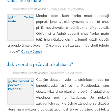
Chuť Yerba maté
Publikováno: 1.02.10, Rubrika:
Druhy a chutě
,
15 komentářů
Mnoha lidem, kteří Yerba maté ochutnají
poprvé, jeho typická výrazná a zemitá chuť
příliš nevyhovuje a pohárek s díky odloží.
Oblíbit si a řádně docenit chuť Yerba maté
totiž trvá nějakou chvíli a téměř každý člověk
si projde tímto vývojem. Ovšem co stojí za tajemnou chutí tohoto
nápoje?
Čti celý článek
Jak vybrat a pečovat o kalabasu?
Publikováno: 4.01.10, Rubrika:
Příslušenství
,
22 komentářů
Častým dotazem zde na stránkách nebo na
fanouškovské stránce na Facebooku, jsou
otázky týkající se různých problémů spjatých s
vhodnou péči o kalabasu. Je několik
základních rad, kterých je záhodno se držet a
které nám můžou prodloužit životnost tykve potažmo požitek z