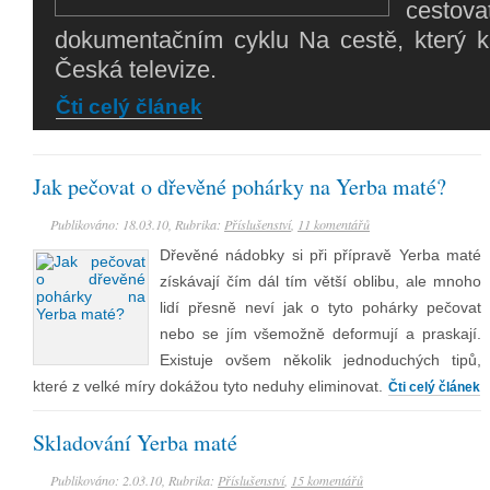
cestova
dokumentačním cyklu Na cestě, který k
Česká televize.
Čti celý článek
Jak pečovat o dřevěné pohárky na Yerba maté?
Publikováno: 18.03.10, Rubrika:
Příslušenství
,
11 komentářů
Dřevěné nádobky si při přípravě Yerba maté
získávají čím dál tím větší oblibu, ale mnoho
lidí přesně neví jak o tyto pohárky pečovat
nebo se jím všemožně deformují a praskají.
Existuje ovšem několik jednoduchých tipů,
které z velké míry dokážou tyto neduhy eliminovat.
Čti celý článek
Skladování Yerba maté
Publikováno: 2.03.10, Rubrika:
Příslušenství
,
15 komentářů