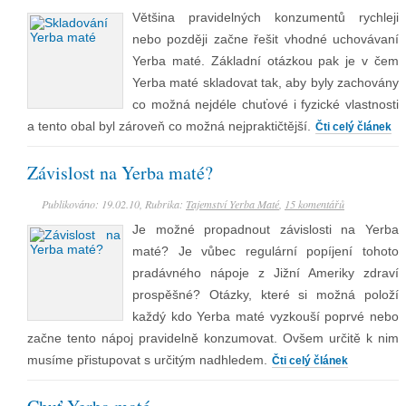
Většina pravidelných konzumentů rychleji
nebo později začne řešit vhodné uchovávaní
Yerba maté. Základní otázkou pak je v čem
Yerba maté skladovat tak, aby byly zachovány
co možná nejdéle chuťové i fyzické vlastnosti
a tento obal byl zároveň co možná nejpraktičtější.
Čti celý článek
Závislost na Yerba maté?
Publikováno: 19.02.10, Rubrika:
Tajemství Yerba Maté
,
15 komentářů
Je možné propadnout závislosti na Yerba
maté? Je vůbec regulární popíjení tohoto
pradávného nápoje z Jižní Ameriky zdraví
prospěšné? Otázky, které si možná položí
každý kdo Yerba maté vyzkouší poprvé nebo
začne tento nápoj pravidelně konzumovat. Ovšem určitě k nim
musíme přistupovat s určitým nadhledem.
Čti celý článek