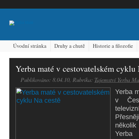
Úvodní stránka
Druhy a chutě
Historie a filozofie
Yerba maté v cestovatelském cyklu 
Publikováno: 8.04.10, Rubrika:
Tajemství Yerba Ma
Yerba m
v Čes
telev
Přesněji
několi
Yer